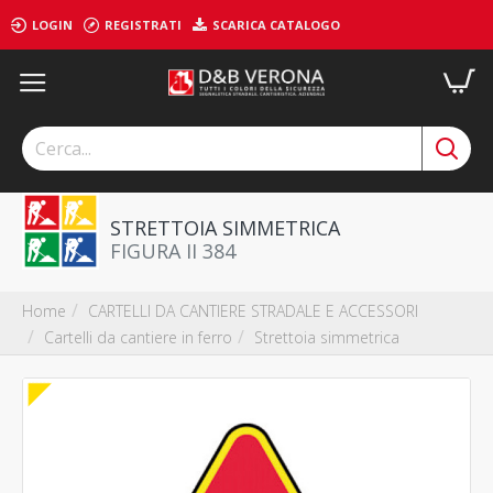
LOGIN
REGISTRATI
SCARICA CATALOGO
STRETTOIA SIMMETRICA
FIGURA II 384
CARTELLI DA CANTIERE STRADALE E ACCESSORI
Home
Cartelli da cantiere in ferro
Strettoia simmetrica