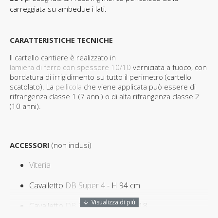
carreggiata su ambedue i lati.
CARATTERISTICHE TECNICHE
Il cartello cantiere è realizzato in
lamiera di ferro con spessore 10/10
verniciata a fuoco, con
bordatura di irrigidimento su tutto il perimetro (cartello
scatolato). La
pellicola
che viene applicata può essere di
rifrangenza classe 1 (7 anni) o di alta rifrangenza classe 2
(10 anni).
ACCESSORI
(non inclusi)
Viteria
Cavalletto
DB Super 4
- H 94 cm
Cavalletto
DB Super 4 alto
- H 118