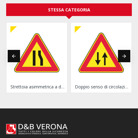
STESSA CATEGORIA
nistra
Strettoia asimmetrica a destra
Doppio senso di circolazione