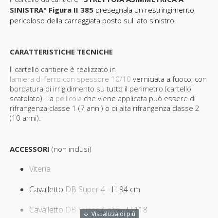
SINISTRA" Figura II 385
p
resegnala un restringimento
pericoloso della carreggiata posto sul lato sinistro
.
CARATTERISTICHE TECNICHE
Il cartello cantiere è realizzato in
lamiera di ferro con spessore 10/10
verniciata a fuoco, con
bordatura di irrigidimento su tutto il perimetro (cartello
scatolato). La
pellicola
che viene applicata può essere di
rifrangenza classe 1 (7 anni) o di alta rifrangenza classe 2
(10 anni).
ACCESSORI
(non inclusi)
Viteria
Cavalletto
DB Super 4
- H 94 cm
Cavalletto
DB Super 4 alto
- H 118