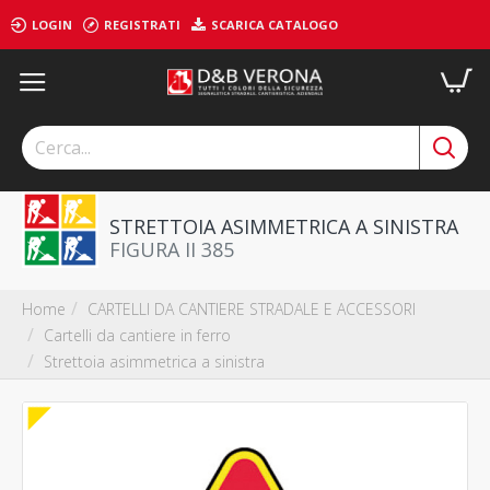
LOGIN
REGISTRATI
SCARICA CATALOGO
STRETTOIA ASIMMETRICA A SINISTRA
FIGURA II 385
CARTELLI DA CANTIERE STRADALE E ACCESSORI
Home
Cartelli da cantiere in ferro
Strettoia asimmetrica a sinistra