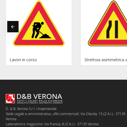
Lavori in corso
Strettoia asimmetrica a
D. & B. Verona S.r.l. Unipersonale
Sede Legale e amministrativa, uffici commerciali: Via Olanda, 15 (Z.A.I.) - 37135
Verona
Laboratorio e magazzino: Via Francia, 8 (Z.A.I.) - 37135 Verona