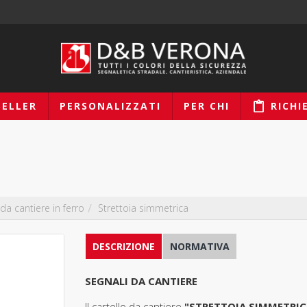
SELLER
PERSONALIZZATI
PER CHI
RICHI
 da cantiere in ferro
Strettoia simmetrica
DESCRIZIONE
NORMATIVA
SEGNALI DA CANTIERE
Il cartello da cantiere
"STRETTOIA SIMMETRICA"