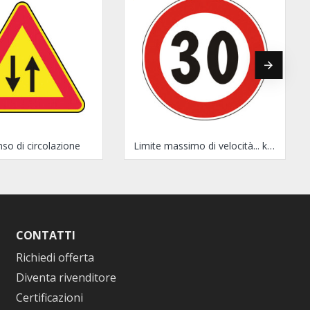
so di circolazione
Limite massimo di velocità... km/h
CONTATTI
Richiedi offerta
Diventa rivenditore
Certificazioni