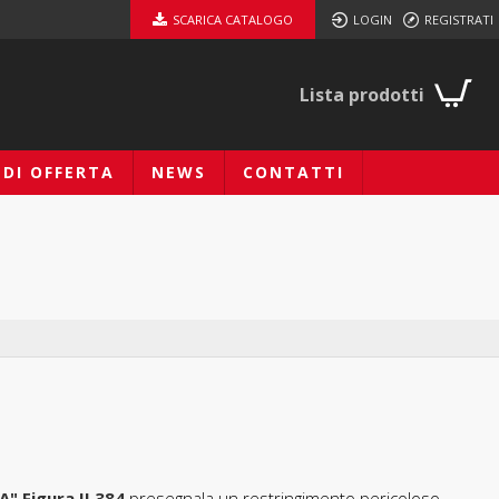
SCARICA CATALOGO
LOGIN
REGISTRATI
Lista prodotti
EDI OFFERTA
NEWS
CONTATTI
 Figura II 384
presegnala un restringimento pericoloso