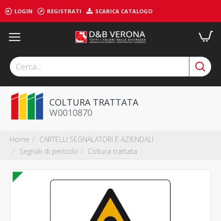
LOGIN
REGISTRATI
SCARICA CATALOGO
COLTURA TRATTATA
W0010870
CARTELLI SEGNALATORI E AZIENDALI
Home
Segnali di pericolo
Coltura trattata