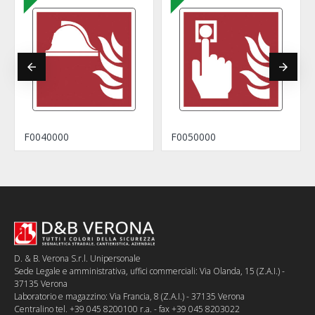
F0040000
F0050000
D. & B. Verona S.r.l. Unipersonale
Sede Legale e amministrativa, uffici commerciali: Via Olanda, 15 (Z.A.I.) -
37135 Verona
Laboratorio e magazzino: Via Francia, 8 (Z.A.I.) - 37135 Verona
Centralino tel. +39 045 8200100 r.a. - fax +39 045 8203022