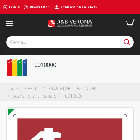
LOGIN
REGISTRATI
SCARICA CATALOGO
F0010000
CARTELLI SEGNALATORI E AZIENDALI
Home
Segnali di antincendio
F0010000