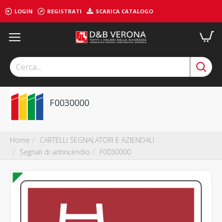
LOGIN
REGISTRATI
SCARICA CATALOGO
F0030000
CARTELLI SEGNALATORI E AZIENDALI
Home
Segnali di antincendio
F0030000