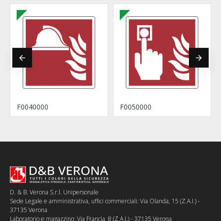
F0040000
F0050000
D. & B. Verona S.r.l. Unipersonale
Sede Legale e amministrativa, uffici commerciali: Via Olanda, 15 (Z.A.I.) -
37135 Verona
Laboratorio e magazzino: Via Francia, 8 (Z.A.I.) - 37135 Verona