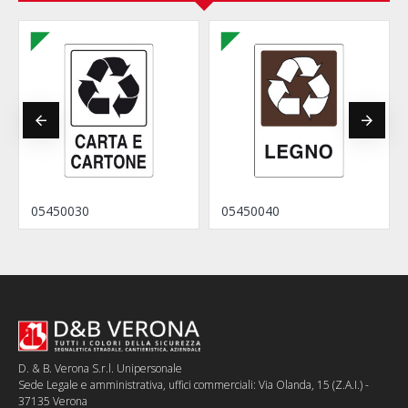
05450030
05450040
D. & B. Verona S.r.l. Unipersonale
Sede Legale e amministrativa, uffici commerciali: Via Olanda, 15 (Z.A.I.) -
37135 Verona