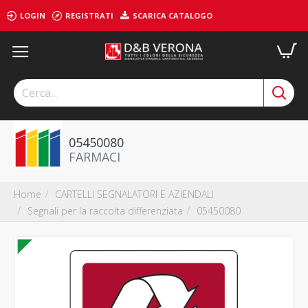
LOGIN
REGISTRATI
SCARICA CATALOGO
05450080
FARMACI
CARTELLI SEGNALATORI E AZIENDALI
Home
Segnali per la raccolta differenziata
05450080