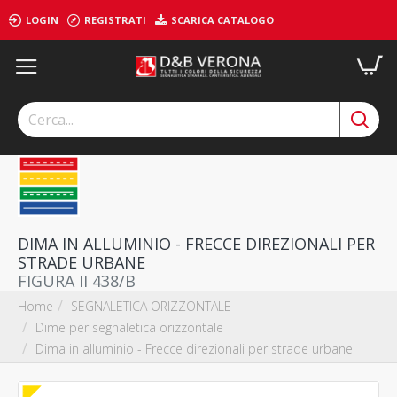
LOGIN
REGISTRATI
SCARICA CATALOGO
DIMA IN ALLUMINIO - FRECCE DIREZIONALI PER
STRADE URBANE
FIGURA II 438/B
SEGNALETICA ORIZZONTALE
Home
Dime per segnaletica orizzontale
Dima in alluminio - Frecce direzionali per strade urbane