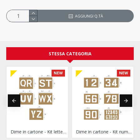
AGGIUNGI Q.TÀ
STESSA CATEGORIA
NEW
NEW
ttere I-P
Dime in cartone - Kit lettere Q-Z
Dime in cartone - Kit numeri