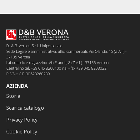
D. & B. Verona S.r.l. Unipersonale
Sede Legale e amministrativa, uffici commerciali: Via Olanda, 15 (Z.A.I.) -
37135 Verona
Laboratorio e magazzino: Via Francia, 8 (Z.A.I.) - 37135 Verona
Centralino tel. +39 045 8200100 r.a. - fax +39 045 8203022
P.IVA e C.F. 00623260239
AZIENDA
Storia
Scarica catalogo
Privacy Policy
Cookie Policy