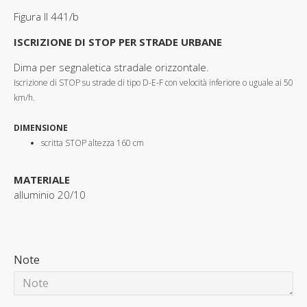
Figura II 441/b
ISCRIZIONE DI STOP PER STRADE URBANE
Dima per segnaletica stradale orizzontale.
Iscrizione di STOP su strade di tipo D-E-F con velocità inferiore o uguale ai 50
km/h.
DIMENSIONE
scritta STOP altezza 160 cm
MATERIALE
alluminio 20/10
Note