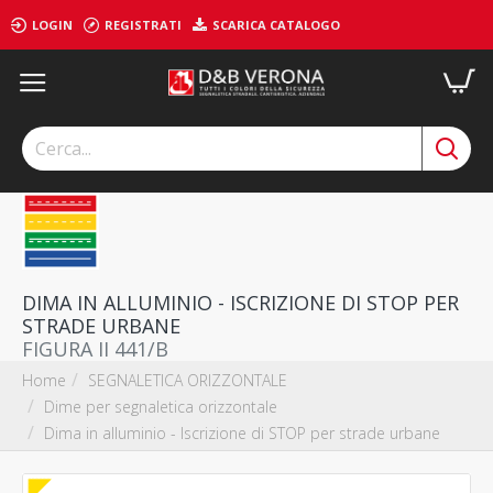
LOGIN
REGISTRATI
SCARICA CATALOGO
DIMA IN ALLUMINIO - ISCRIZIONE DI STOP PER
STRADE URBANE
FIGURA II 441/B
SEGNALETICA ORIZZONTALE
Home
Dime per segnaletica orizzontale
Dima in alluminio - Iscrizione di STOP per strade urbane