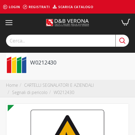
LOGIN
REGISTRATI
SCARICA CATALOGO
W0212430
CARTELLI SEGNALATORI E AZIENDALI
Home
Segnali di pericolo
W0212430