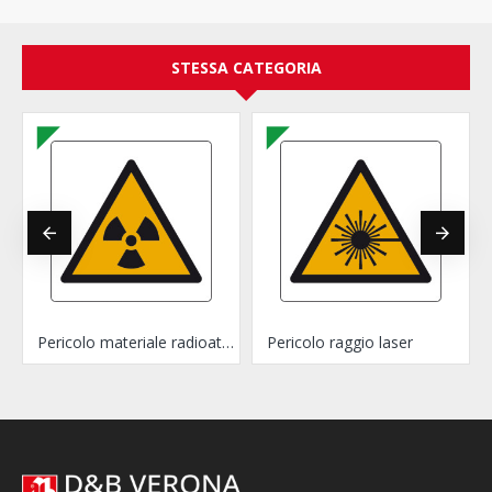
STESSA CATEGORIA
splosivo
Pericolo materiale radioattivo e radiazioni ionizzanti
Pericolo raggio laser