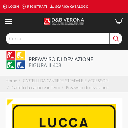
LOGIN
REGISTRATI
SCARICA CATALOGO
PREAVVISO DI DEVIAZIONE
FIGURA II 408
CARTELLI DA CANTIERE STRADALE E ACCESSORI
Home
Cartelli da cantiere in ferro
Preavviso di deviazione