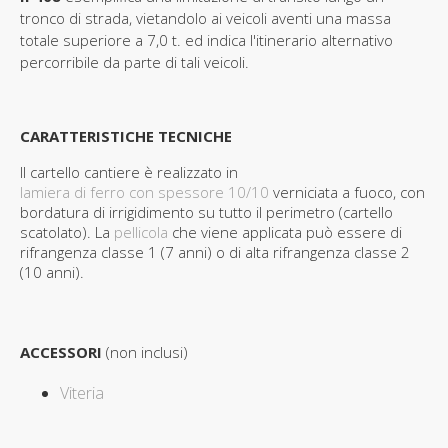
tronco di strada, vietandolo ai veicoli aventi una massa
totale superiore a 7,0 t. ed indica l'itinerario alternativo
percorribile da parte di tali veicoli.
CARATTERISTICHE TECNICHE
Il cartello cantiere è realizzato in
lamiera di ferro con spessore 10/10
verniciata a fuoco, con
bordatura di irrigidimento su tutto il perimetro (cartello
scatolato). La
pellicola
che viene applicata può essere di
rifrangenza classe 1 (7 anni) o di alta rifrangenza classe 2
(10 anni).
ACCESSORI
(non inclusi)
Viteria