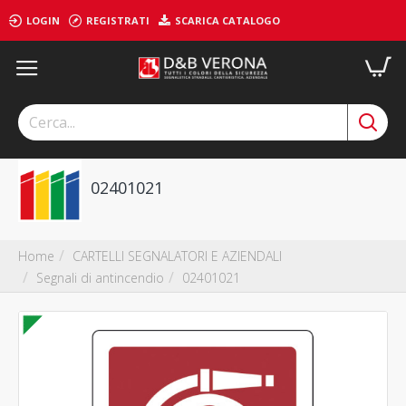
LOGIN
REGISTRATI
SCARICA CATALOGO
02401021
CARTELLI SEGNALATORI E AZIENDALI
Home
Segnali di antincendio
02401021