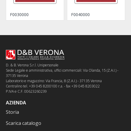
F0030000
F0040000
D. & B. Verona S.r.l. Unipersonale
Sede Legale e amministrativa, uffici commerciali: Via Olanda, 15 (Z.A.I.) -
37135 Verona
Laboratorio e magazzino: Via Francia, 8 (Z.A.I.) - 37135 Verona
Centralino tel. +39 045 8200100 r.a. - fax +39 045 8203022
P.IVA e C.F. 00623260239
AZIENDA
Storia
Scarica catalogo