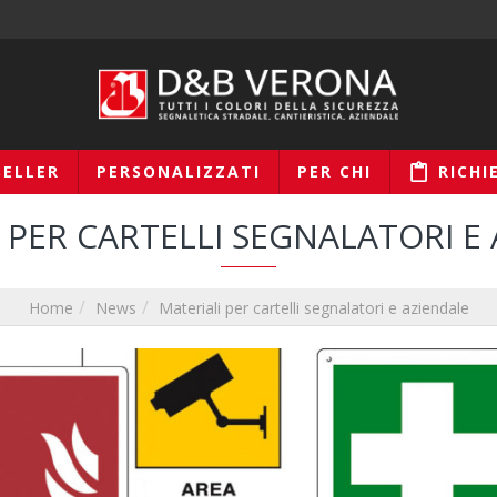
SELLER
PERSONALIZZATI
PER CHI
RICHI
 PER CARTELLI SEGNALATORI E
News
Materiali per cartelli segnalatori e aziendale
Home