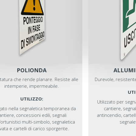
POLIONDA
ALLUMI
atura che rende planare. Resiste alle
Durevole, resistente
intemperie, impermeabile.
UTI
UTILIZZO:
Utilizzato per seg
gato nella segnaletica temporanea da
cantiere, segnal
antiere, concessioni edili, segnali
antincendio, cartel
fortunistici multi-simbolo, segnaletica
segnalet
vata e cartelli di carico sporgente.