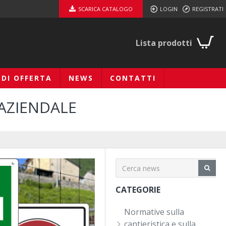
SCARICA CATALOGO
LOGIN
REGISTRATI
Lista prodotti
EDI OFFERTA
NEWS
CONTATTI
 AZIENDALE
CATEGORIE
Normative sulla
cantieristica e sulla