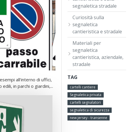
segnaletica stradale
Curiosità sulla
segnaletica
cantieristica e stradale
Materiali per
segnaletica
cantieristica, aziendale,
stradale
TAG
sempi all'interno di uffici,
ili, in parchi o giardini,...
cartelli cantiere
Segnaletica privata
cartelli segnalatori
segnaletica di sicurezza
new jersey - transenne