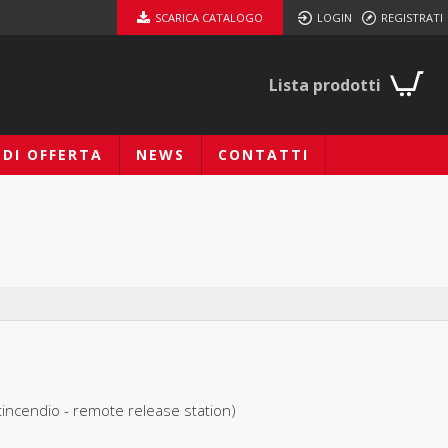
SCARICA CATALOGO
LOGIN
REGISTRATI
Lista prodotti
EDI OFFERTA
NEWS
CONTATTI
ntincendio - remote release station)