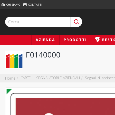
CHI SIAMO
CONTATTI
AZIENDA
PRODOTTI
BEST
F0140000
CARTELLI SEGNALATORI E AZIENDALI
Segnali di antince
Home