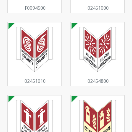
F0094500
02451000
02451010
02454800