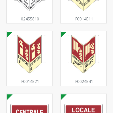
02455810
F0014511
F0014521
F0024541