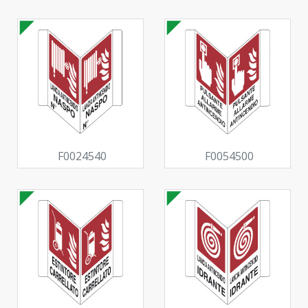
F0024540
F0054500