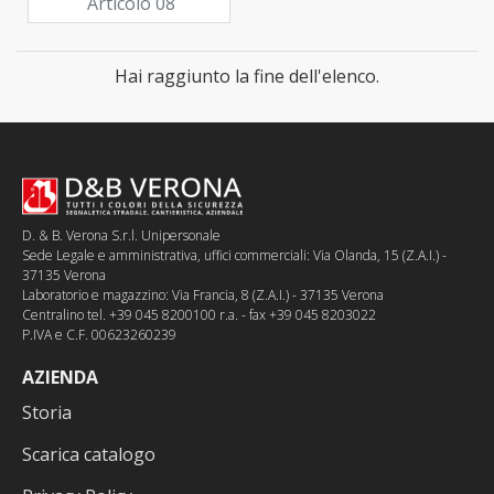
Articolo 08
Hai raggiunto la fine dell'elenco.
D. & B. Verona S.r.l. Unipersonale
Sede Legale e amministrativa, uffici commerciali: Via Olanda, 15 (Z.A.I.) -
37135 Verona
Laboratorio e magazzino: Via Francia, 8 (Z.A.I.) - 37135 Verona
Centralino tel. +39 045 8200100 r.a. - fax +39 045 8203022
P.IVA e C.F. 00623260239
AZIENDA
Storia
Scarica catalogo